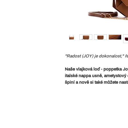
"Radost (JOY) je dokonalost," ř
Naše vlajková loď - poppetka Jo
italské nappa usně, ametystový
špiní a nově si také můžete nast