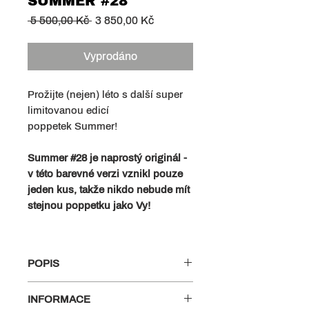
SUMMER #28
Běžná
Zvýhodněná
 5 500,00 Kč 
3 850,00 Kč
cena
cena
Vyprodáno
Prožijte (nejen) léto s další super
limitovanou edicí
poppetek Summer!
Summer #28 je naprostý originál -
v této barevné verzi vznikl pouze
jeden kus, takže nikdo nebude mít
stejnou poppetku jako Vy!
POPIS
Tělo Summer je alfou a omegou
INFORMACE
této poppetky. Speciálně pro