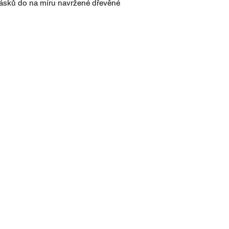
pásků do na míru navržené dřevěné
e
FAQ
Obchodní podmínky
Certifikáty