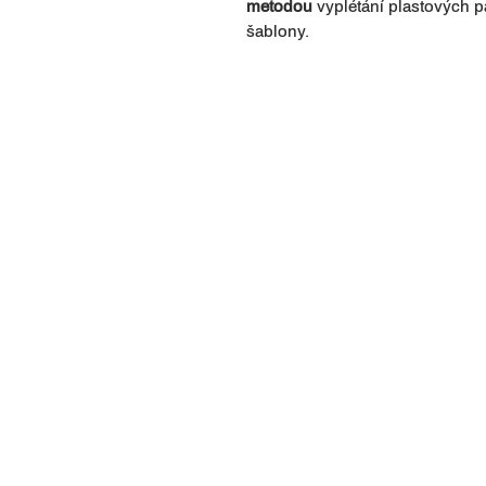
metodou
vyplétání plastových 
šablony.
Kontakt
Kolekc