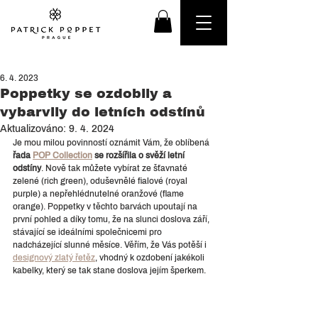
6. 4. 2023
Poppetky se ozdobily a
vybarvily do letních odstínů
Aktualizováno:
9. 4. 2024
Je mou milou povinností oznámit Vám, že oblíbená 
řada 
POP Collection
 se rozšířila o svěží letní 
odstíny
. Nově tak můžete vybírat ze šťavnaté 
zelené (rich green), oduševnělé fialové (royal 
purple) a nepřehlédnutelné oranžové (flame 
orange). Poppetky v těchto barvách upoutají na 
první pohled a díky tomu, že na slunci doslova září, 
stávající se ideálními společnicemi pro 
nadcházející slunné měsíce. Věřím, že Vás potěší i 
designový zlatý řetěz
, vhodný k ozdobení jakékoli 
kabelky, který se tak stane doslova jejím šperkem.