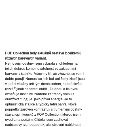
POP Collection tedy aktuálně sestává z celkem 8 
různých barevných variant
.
Nejnovější odstíny jsem vybírala s  ohledem na 
jejich dobrou kombinovatelnost se základními 
barvami v šatníku. Všechny tři, ač výrazné, se velmi 
dobře párují. Nemusí se jich bát ani ženy, které jsou 
v  práci vázány určitým dress codem, neboť skvěle 
rozzáří jinak decentní outfit.  Zelenou a fialovou 
označuje Institute Pantone za trendy volbu a 
oranžová funguje  jako příval energie. Je to 
optimistická stálice a typicky letní barva. Nové 
poppetky zároveň kontrastují s tlumenými odstíny 
stávajících kousků z POP Collection, kterou jsem 
uvedla na podzim. Chtěla jsem zachovat 
nadčasový tvar poppetek, ale zároveň nabídnout 