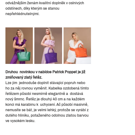
odvážnějším ženám kvalitní doplněk v oslnivých 
odstínech, díky kterým se stanou 
nepřehlédnutelnými.
Druhou  novinkou v nabídce Patrick Poppet je již 
zmiňovaný zlatý řetěz.
Lze jím  jednoduše doplnit stávající popruh nebo 
ho za něj rovnou vyměnit. Kabelka ozdobená tímto 
řetězem působí nesmírně elegantně a  dostává 
nový šmrnc. Řetěz je dlouhý 40 cm a na každém 
konci má karabinu k  uchycení. Ač působí masivně, 
nemusíte se bát, je velmi lehký, protože se vyrábí z  
dutého hliníku, potaženého odolnou zlatou barvou 
ve vysokém lesku. 